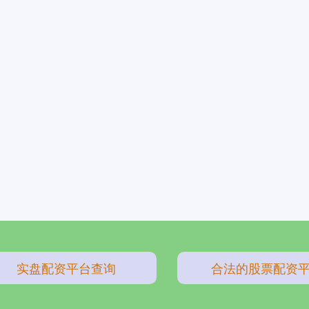
实盘配资平台查询
合法的股票配资