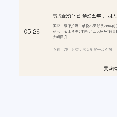
国家二级保护野生动物小天鹅从28年前
05-26
多只；长江禁渔5年来，“四大家鱼”数量
大幅回升……....
查看：
76
分类：
实盘配资平台查询
景盛