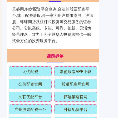
景盛网,实盘配资平台查询,合法的股票配资平
台,线上配资炒股,是一家为用户提供港股、沪深
股、环球期货及杠杆式投资等交易服务的证券
公司。它以高效、专注、可靠、创新、灵活为
经营理念，致力于为全球华人投资者提供一站
式全方位的投资服务平台。
话题标签
无忧配资
常盈股票APP下载
公信配资官网
股巢配资网官网
久联优配平台
怀远策略官网
广州股票配资平台
升福配资平台