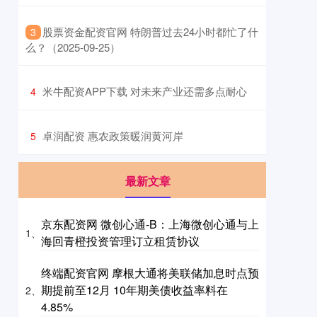
​股票资金配资官网 特朗普过去24小时都忙了什
3
么？（2025-09-25）
​米牛配资APP下载 对未来产业还需多点耐心
4
​卓润配资 惠农政策暖润黄河岸
5
最新文章
京东配资网 微创心通-B：上海微创心通与上
1、
海回青橙投资管理订立租赁协议
终端配资官网 摩根大通将美联储加息时点预
期提前至12月 10年期美债收益率料在
2、
4.85%