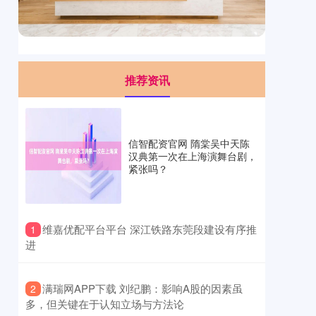
推荐资讯
信智配资官网 隋棠吴中天陈
汉典第一次在上海演舞台剧，
紧张吗？
​维嘉优配平台平台 深江铁路东莞段建设有序推
1
进
​满瑞网APP下载 刘纪鹏：影响A股的因素虽
2
多，但关键在于认知立场与方法论