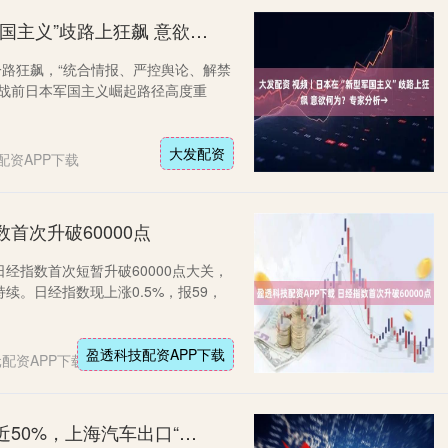
大发配资 视频丨日本在“新型军国主义”歧路上狂飙 意欲何为？专家分析→
一路狂飙，“统合情报、严控舆论、解禁
二战前日本军国主义崛起路径高度重
大发配资
配资APP下载
首次升破60000点
经指数首次短暂升破60000点大关，
续。日经指数现上涨0.5%，报59，
盈透科技配资APP下载
配资APP下载
库东投资配资官网 一季度增速近50%，上海汽车出口“爆”了