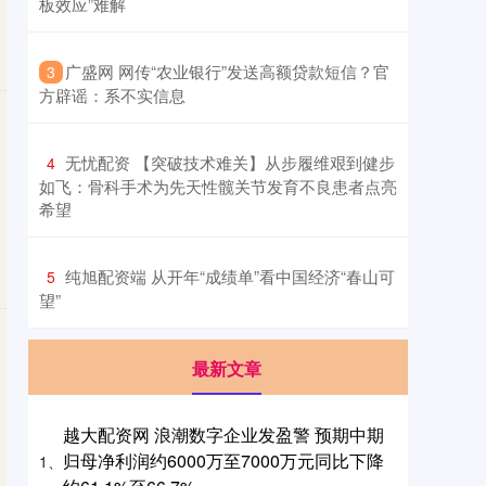
板效应”难解
​广盛网 网传“农业银行”发送高额贷款短信？官
3
方辟谣：系不实信息
​无忧配资 【突破技术难关】从步履维艰到健步
4
如飞：骨科手术为先天性髋关节发育不良患者点亮
希望
​纯旭配资端 从开年“成绩单”看中国经济“春山可
5
望”
最新文章
越大配资网 浪潮数字企业发盈警 预期中期
归母净利润约6000万至7000万元同比下降
1、