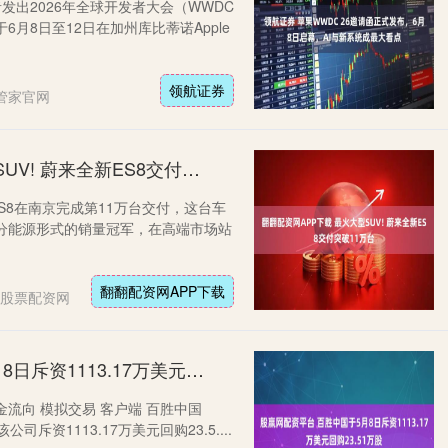
发出2026年全球开发者大会（WWDC
月8日至12日在加州库比蒂诺Apple
领航证券
管家官网
翻翻配资网APP下载 最火大型SUV! 蔚来全新ES8交付突破11万台
S8在南京完成第11万台交付，这台车
分能源形式的销量冠军，在高端市场站
翻翻配资网APP下载
股票配资网
股赢网配资平台 百胜中国于5月8日斥资1113.17万美元回购23.51万股
金流向 模拟交易 客户端 百胜中国
司斥资1113.17万美元回购23.5....