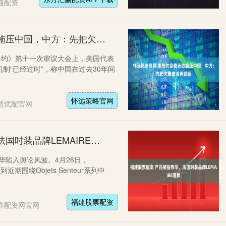
通配资
怀远策略官网 美拖欠会费还欲施压中国，中方：先把欠费缴清再说话
条约》第十一次审议大会上，美国代表
制“已经过时”，称中国在过去30年间
怀远策略官网
慧优配官网
福建股票配资 产品被指辱华，法国时装品牌LEMAIRE道歉
辱华陷入舆论风波。4月26日，
期围绕Objets Senteur系列中
福建股票配资
券配资网官网