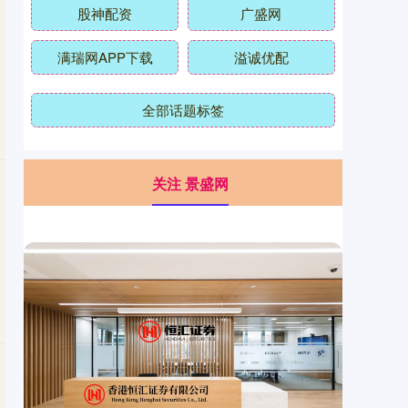
股神配资
广盛网
满瑞网APP下载
溢诚优配
全部话题标签
关注 景盛网