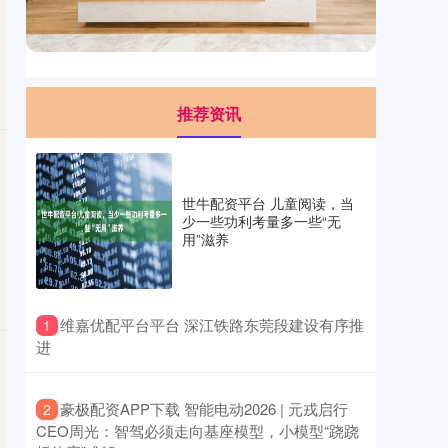
推荐资讯
世牛配资平台 儿童阅读，当
少一些功利考量多一些“无
用”滋养
​维嘉优配平台平台 深江铁路东莞段建设有序推
1
进
​豪极配资APP下载 智能电动2026 | 元戎启行
2
CEO周光：智驾必须走向基座模型，小模型“跷跷