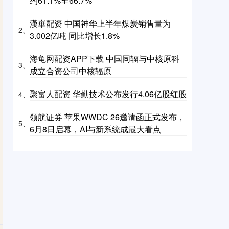
约61.1%至66.7%
漢崋配资 中国神华上半年煤炭销售量为
2、
3.002亿吨 同比增长1.8%
海龟网配资APP下载 中国同辐与中核原科
3、
成立合资公司中核辐原
聚富人配资 华勤技术公布发行4.06亿股红股
4、
领航证券 苹果WWDC 26邀请函正式发布，
5、
6月8日启幕，AI与新系统成最大看点