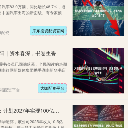
车83.9万辆，同比增长48.7%，增
出中国汽车出海的新面貌。有专家预
库东投资配资官网
9配资
邵阳｜资水春深，书卷生香
岳麓书会虽已圆满落幕，全民阅读的热潮
湖南红网新媒体集团携手湖南新华书店
大咖配资平台
福配资平台
股票专业配资平台 智元邓泰华：计划2027年实现100亿元营收
透露，该公司2025年收入10.5亿
。邓泰华称，智元是中国最快实现收入超