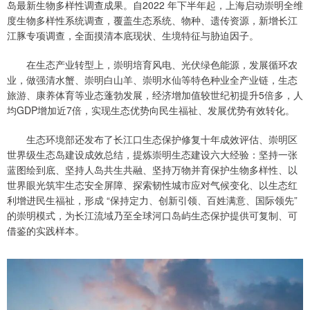
岛最新生物多样性调查成果。自2022 年下半年起，上海启动崇明全维
度生物多样性系统调查，覆盖生态系统、物种、遗传资源，新增长江
江豚专项调查，全面摸清本底现状、生境特征与胁迫因子。
在生态产业转型上，崇明培育风电、光伏绿色能源，发展循环农
业，做强清水蟹、崇明白山羊、崇明水仙等特色种业全产业链，生态
旅游、康养体育等业态蓬勃发展，经济增加值较世纪初提升5倍多，人
均GDP增加近7倍，实现生态优势向民生福祉、发展优势有效转化。
生态环境部还发布了长江口生态保护修复十年成效评估、崇明区
世界级生态岛建设成效总结，提炼崇明生态建设六大经验：坚持一张
蓝图绘到底、坚持人岛共生共融、坚持万物并育保护生物多样性、以
世界眼光筑牢生态安全屏障、探索韧性城市应对气候变化、以生态红
利增进民生福祉，形成 “保持定力、创新引领、百姓满意、国际领先”
的崇明模式，为长江流域乃至全球河口岛屿生态保护提供可复制、可
借鉴的实践样本。