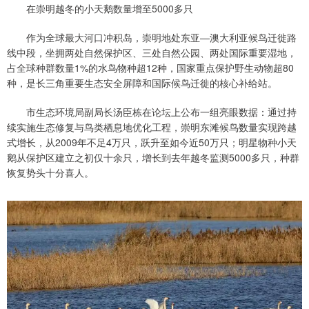
在崇明越冬的小天鹅数量增至5000多只
作为全球最大河口冲积岛，崇明地处东亚—澳大利亚候鸟迁徙路
线中段，坐拥两处自然保护区、三处自然公园、两处国际重要湿地，
占全球种群数量1%的水鸟物种超12种，国家重点保护野生动物超80
种，是长三角重要生态安全屏障和国际候鸟迁徙的核心补给站。
市生态环境局副局长汤臣栋在论坛上公布一组亮眼数据：通过持
续实施生态修复与鸟类栖息地优化工程，崇明东滩候鸟数量实现跨越
式增长，从2009年不足4万只，跃升至如今近50万只；明星物种小天
鹅从保护区建立之初仅十余只，增长到去年越冬监测5000多只，种群
恢复势头十分喜人。