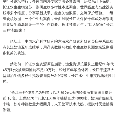
平行分论坛举行，多位国内外专家学者齐聚崇明，从候鸟迁飞保护、
长江水生生物复苏、崇明生物多样性本底调查、世界级生态岛建设实
践等多个维度，分享最新成果、盘点关键数据、交流保护经验。一组
组硬核数据、一个个生动案例，全面展现长江大保护十年成效与崇明
世界级生态岛建设十年的生态答卷。长江禁渔五年，“四大家鱼”“长江
三鲜”都回来了
论坛上，中国水产科学研究院东海水产研究所研究员庄平系统盘
点长江禁渔五年成绩单，用详实数据勾勒出水生生物从濒危衰退到逐
步复苏的轨迹。
禁渔前，长江水生资源濒临崩溃，渔业资源总量从上世纪50年代
45万吨锐减至禁渔前不足10万吨。经过五年禁渔休养，长江干流及大
型湖泊生物多样性指数普遍提升2个等级，长江水生生态实现阶段性回
暖。
“长江三鲜”恢复尤为明显：以刀鲚为代表的经济渔业资源量提升
近 10倍。上世纪70年代长江刀鱼年捕捞量达4000吨，禁渔前仅剩几
十吨，如今种群数量大幅回升，人工繁育技术成熟，摆脱对天然捕捞
依赖。