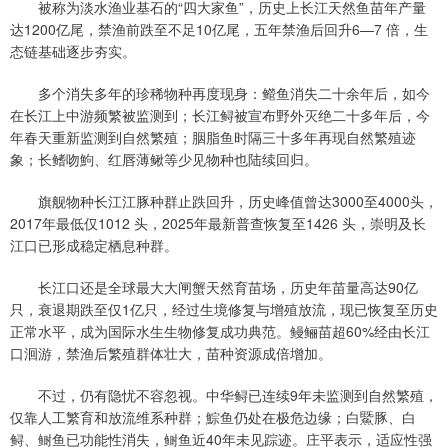
被称为淡水渔业基石的“四大家鱼”，历史上长江天然鱼苗年产量
达1200亿尾，禁渔前跌至不足10亿尾，五年禁渔后回升6—7 倍，生
态链基础逐步夯实。
多个消失多年的珍稀物种再度现身：鳤鱼消失二十余年后，如今
在长江上中游频繁被监测到；长江鲟被宣布野外灭绝二十多年后，今
年春天重新监测到自然繁殖；胭脂鱼时隔三十多年再现自然繁殖迹
象；长鳍吻鮈、红唇薄鳅等少见物种也陆续回归。
旗舰物种长江江豚种群止跌回升，历史峰值曾达3000至4000头，
2017年最低仅1012 头，2025年最新普查恢复至1426 头，崇明及长
江口已形成稳定栖息种群。
长江口还是全球最大大闸蟹天然育苗场，历史年苗量高达90亿
只，衰退期跌至仅1亿只，经过生境修复与增殖放流，现已恢复至历史
正常水平，成为国际水生生物修复成功典范。鳗鲡苗超60%经由长江
口洄游，禁渔后繁殖群体壮大，苗种资源成倍增加。
不过，仍有隐忧不容忽视。中华鲟已连续9年未监测到自然繁殖，
仅靠人工繁育和放流维系种群；鯮鱼仍处在极危边缘；白鱀豚、白
鲟、鲥鱼已功能性消失，鲥鱼近40年未见踪迹。庄平表示，适应性强