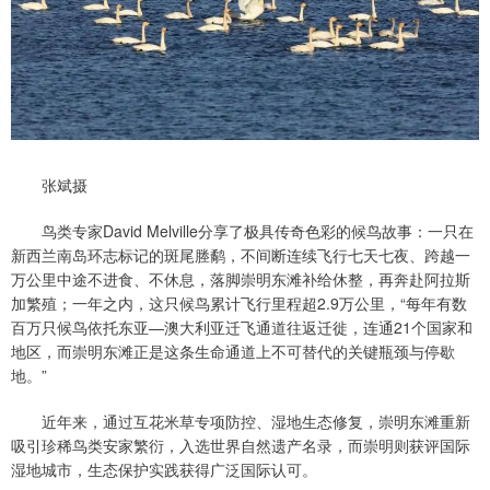
张斌摄
鸟类专家David Melville分享了极具传奇色彩的候鸟故事：一只在
新西兰南岛环志标记的斑尾塍鹬，不间断连续飞行七天七夜、跨越一
万公里中途不进食、不休息，落脚崇明东滩补给休整，再奔赴阿拉斯
加繁殖；一年之内，这只候鸟累计飞行里程超2.9万公里，“每年有数
百万只候鸟依托东亚—澳大利亚迁飞通道往返迁徙，连通21个国家和
地区，而崇明东滩正是这条生命通道上不可替代的关键瓶颈与停歇
地。”
近年来，通过互花米草专项防控、湿地生态修复，崇明东滩重新
吸引珍稀鸟类安家繁衍，入选世界自然遗产名录，而崇明则获评国际
湿地城市，生态保护实践获得广泛国际认可。