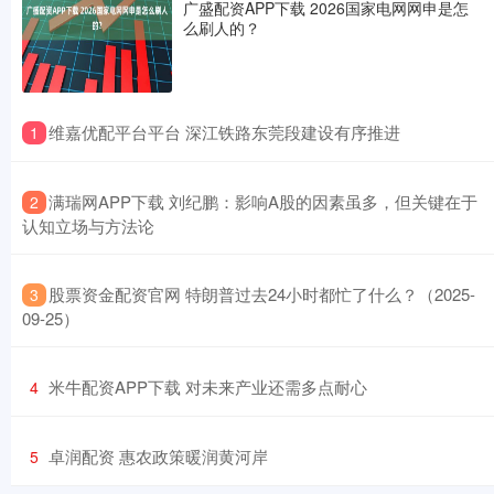
广盛配资APP下载 2026国家电网网申是怎
么刷人的？
​维嘉优配平台平台 深江铁路东莞段建设有序推进
1
​满瑞网APP下载 刘纪鹏：影响A股的因素虽多，但关键在于
2
认知立场与方法论
​股票资金配资官网 特朗普过去24小时都忙了什么？（2025-
3
09-25）
​米牛配资APP下载 对未来产业还需多点耐心
4
​卓润配资 惠农政策暖润黄河岸
5