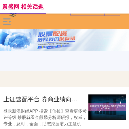
景盛网 相关话题
上证速配平台 券商业绩向上、股价向下 市场为何不买账？
登录新浪财经APP 搜索【信披】查看更多考
评等级 炒股就看金麒麟分析师研报，权威，
专业，及时，全面，助您挖掘潜力主题机