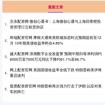
最新文章
京东配资网 微创心通-B：上海微创心通与上海回青橙投
1、
资管理订立租赁协议
终端配资官网 摩根大通将美联储加息时点预期提前至12
2、
月 10年期美债收益率料在4.85%
越大配资网 浪潮数字企业发盈警 预期中期归母净利润约
3、
6000万至7000万元同比下降约61.1%至66.7%
网上配资官网 美国国债收益率全线下跌 特朗普称美伊将
4、
重启谈判
股票配资群官网 特朗普称再次强力打击了伊朗 以应对美
5、
军的阵亡