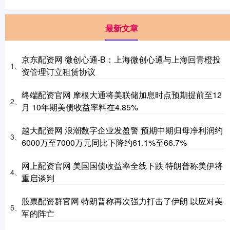
最新文章
京东配资网 微创心通-B：上海微创心通与上海回青橙投
1、
资管理订立租赁协议
终端配资官网 摩根大通将美联储加息时点预期提前至12
2、
月 10年期美债收益率料在4.85%
越大配资网 浪潮数字企业发盈警 预期中期归母净利润约
3、
6000万至7000万元同比下降约61.1%至66.7%
网上配资官网 美国国债收益率全线下跌 特朗普称美伊将
4、
重启谈判
股票配资群官网 特朗普称再次强力打击了伊朗 以应对美
5、
军的阵亡