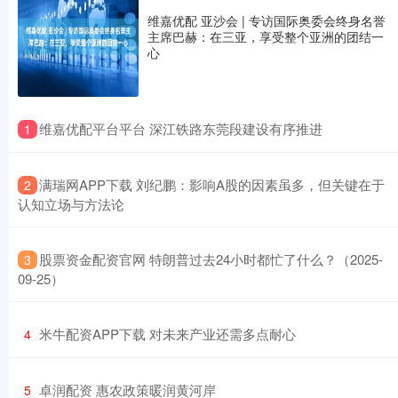
维嘉优配 亚沙会 | 专访国际奥委会终身名誉
主席巴赫：在三亚，享受整个亚洲的团结一
心
​维嘉优配平台平台 深江铁路东莞段建设有序推进
1
​满瑞网APP下载 刘纪鹏：影响A股的因素虽多，但关键在于
2
认知立场与方法论
​股票资金配资官网 特朗普过去24小时都忙了什么？（2025-
3
09-25）
​米牛配资APP下载 对未来产业还需多点耐心
4
​卓润配资 惠农政策暖润黄河岸
5