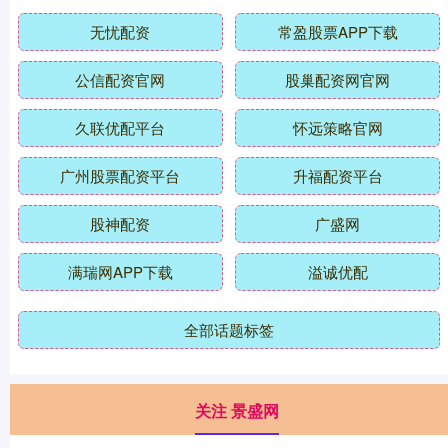
无忧配资
常盈股票APP下载
公信配资官网
股巢配资网官网
久联优配平台
怀远策略官网
广州股票配资平台
升福配资平台
股神配资
广盛网
满瑞网APP下载
溢诚优配
全部话题标签
关注 景盛网