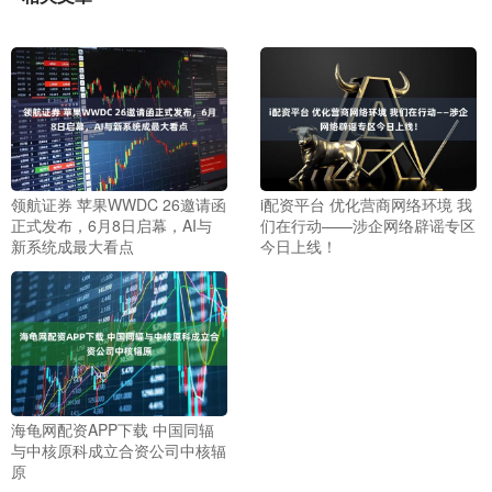
领航证券 苹果WWDC 26邀请函
i配资平台 优化营商网络环境 我
正式发布，6月8日启幕，AI与
们在行动——涉企网络辟谣专区
新系统成最大看点
今日上线！
海龟网配资APP下载 中国同辐
与中核原科成立合资公司中核辐
原