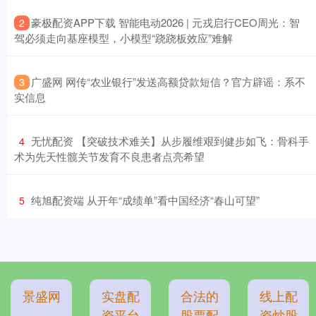
​豪极配资APP下载 智能电动2026 | 元戎启行CEO周光：智
2
驾必须走向基座模型，小模型“跷跷板效应”难解
​广盛网 网传“农业银行”发送高额贷款短信？官方辟谣：系不
3
实信息
​无忧配资 【突破技术难关】从步履维艰到健步如飞：骨科手
4
术为先天性髋关节发育不良患者点亮希望
​纯旭配资端 从开年“成绩单”看中国经济“春山可望”
5
景盛网
实盘配
合法的
线上配
资平台
股票配
资炒股