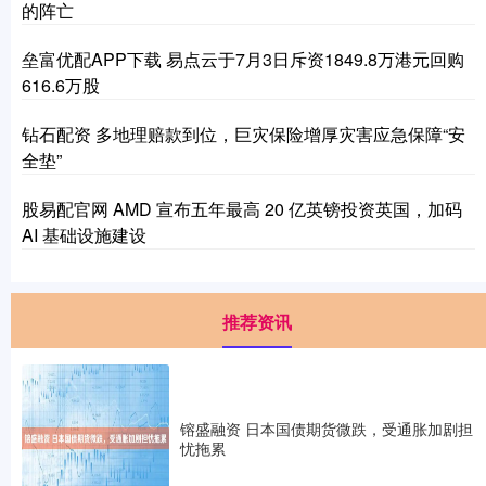
的阵亡
垒富优配APP下载 易点云于7月3日斥资1849.8万港元回购
616.6万股
钻石配资 多地理赔款到位，巨灾保险增厚灾害应急保障“安
全垫”
股易配官网 AMD 宣布五年最高 20 亿英镑投资英国，加码
AI 基础设施建设
推荐资讯
镕盛融资 日本国债期货微跌，受通胀加剧担
忧拖累