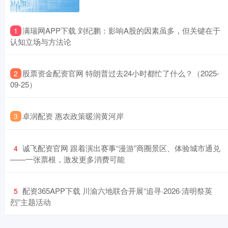
​满瑞网APP下载 刘纪鹏：影响A股的因素虽多，但关键在于
1
认知立场与方法论
​股票资金配资官网 特朗普过去24小时都忙了什么？（2025-
2
09-25）
​卓润配资 惠农政策暖润黄河岸
3
​诚飞配资官网 跟着演出赛事“漫游”商圈景区、体验城市通兑
4
——一张票根，激发更多消费可能
​配资365APP下载 川渝六地联合开展“追寻·2026·清明祭英
5
烈”主题活动