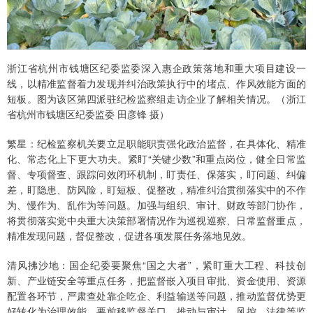
浙江省杭州市钱塘区纪委监委深入惠企政策落地和重大项目建设一
线，以精准监督着力发现并纠治政策执行中的堵点、作风效能方面的
短板。图为该区第四派驻纪检监察组走访企业了解相关情况。（浙江
省杭州市钱塘区纪委监委 田彦锋 摄）
繁星：纪检监察机关要立足职能职责强化政治监督，在具体化、精准
化、常态化上下更大功夫。紧盯“关键少数”和重点岗位，健全日常监
督、专项督查、跟踪问效闭环机制，盯责任、保落实，盯问题、纠偏
差，盯隐患、防风险，盯短板、促整改，精准纠治贯彻落实中的不作
为、慢作为、乱作为等问题。加强与组织、审计、财政等部门协作，
将贯彻落实党中央重大决策部署情况作为巡视巡察、日常监督重点，
精准发现问题，督促整改，促进各项发展任务落地见效。
清风拂沙地：国企纪委要聚焦“国之大者”，紧盯重大工程、科技创
新、产业链安全等重点任务，把监督嵌入项目审批、资金使用、资源
配置各环节，严肃查处靠企吃企、利益输送等问题，推动监督优势更
好转化为治理效能。要前移监督关口，推动与审计、风控、法律等监