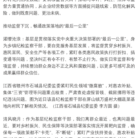
督力量贯通协同，从企业经营数据等方面捕捉问题线索，防范化解风
险，做到既查问题、更治未病。
推动监督下沉，畅通政策落地的“最后一公里”
濯缨沧浪：基层是贯彻落实党中央重大决策部署的“最后一公里”。身
为乡镇纪检监察干部，要自觉服务基层发展，将监督贯穿乡村振兴、
惠民富民、安全生产等各项工作，紧盯各类惠民政策执行打折扣、搞
变通等问题，坚决纠正有令不行、有禁不止行为。做实日常监督和专
项监督，持续整治群众身边不正之风和腐败问题，以更多可感可及的
成果赢得群众信任。
江西省赣州市石城县纪委监委紧盯民生领域“微腐败”，对惠农补贴、
集体“三资”管理等问题重点核查，严肃查处虚报冒领、截留挪用等违
纪违法问题。图为近日该县纪检监察干部在屏山镇万盛村大棚蔬菜基
地向村民了解相关情况。（江西省石城县纪委监委 李方圆 摄）
清风晓月：作为基层纪检监察干部，我们离群众最近，也离问题最
近。要对乡村振兴、民生保障等决策部署落实情况开展靶向监督，确
保每一项政策都不“卡壳”、不“断链”；紧盯产业扶持资金、惠农补贴