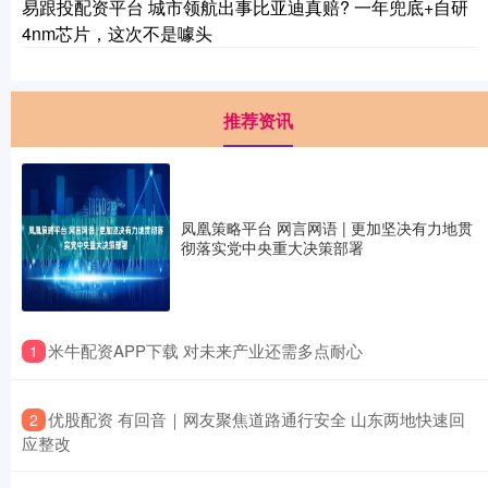
易跟投配资平台 城市领航出事比亚迪真赔? 一年兜底+自研
4nm芯片，这次不是噱头
推荐资讯
凤凰策略平台 网言网语 | 更加坚决有力地贯
彻落实党中央重大决策部署
​米牛配资APP下载 对未来产业还需多点耐心
1
​优股配资 有回音｜网友聚焦道路通行安全 山东两地快速回
2
应整改