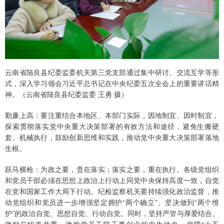
云南省陆良县纪委监委机关第三党支部通过集中研讨、交流互学等形
式，深入学习领会习近平总书记在中央纪委五次全会上的重要讲话精
神。（云南省陆良县纪委监委 王勇 摄）
勤廉上高：要注重结合本地区、本部门实际，因地制宜、因时制宜，
探索贯彻落实党中央重大决策部署的有效方法和途径，避免生搬硬
套、机械执行，鼓励创新思维和实践，推动党中央重大决策部署落地
生根。
跃马横枪：为政之要，贵在落实；落实之要，重在执行。各级党组织
和党员干部必须在思想上政治上行动上同党中央保持高度一致，自觉
在党和国家工作大局下行动。纪检监察机关要持续强化政治监督，推
动党组织和党员进一步增强坚定拥护“两个确立”、坚决做到“两个维
护”的政治自觉、思想自觉、行动自觉。同时，坚持严管与厚爱结合、
激励与约束并重，激发党员干部干事创业的内生动力，保障“十五