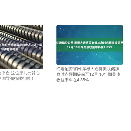
终端配资官网 摩根大通将美联储加
台平台 这位穿几元背心
息时点预期提前至12月 10年期美债
中国导弹指哪打哪！
收益率料在4.85%